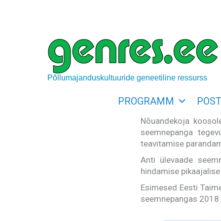
Skip
to
content
Põllumajanduskultuuride geneetiline ressurss
PROGRAMM
POST
Nõuandekoja koosole
seemnepanga tegevu
teavitamise parandam
Anti ülevaade seemn
hindamise pikaajalise
Esimesed Eesti Taim
seemnepangas 2018. 