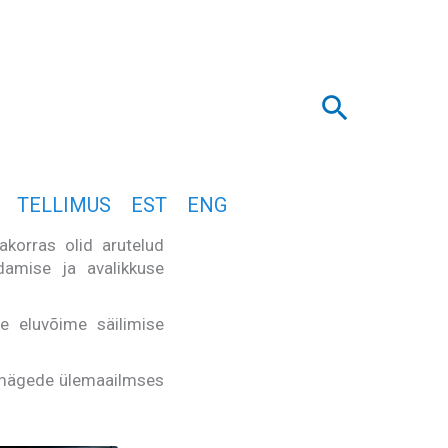
Search
TELLIMUS
EST
ENG
korras olid arutelud
amise ja avalikkuse
e eluvõime säilimise
vmägede ülemaailmses