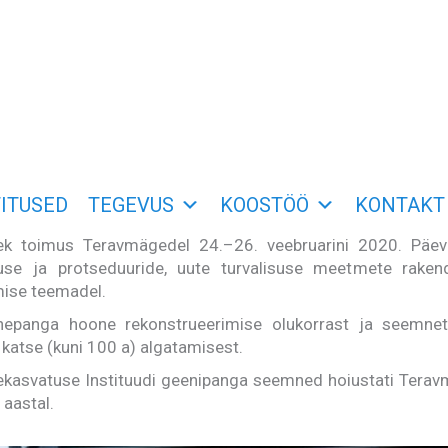
ITUSED
TEGEVUS
KOOSTÖÖ
KONTAKT
k toimus Teravmägedel 24.–26. veebruarini 2020. Päeva
se ja protseduuride, uute turvalisuse meetmete rakend
ise teemadel.
epanga hoone rekonstrueerimise olukorrast ja seemnet
 katse (kuni 100 a) algatamisest.
ekasvatuse Instituudi geenipanga seemned hoiustati Tera
aastal.