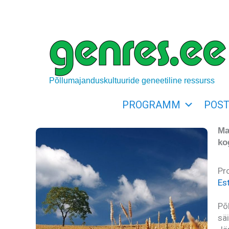
Skip
to
content
Põllumajanduskultuuride geneetiline ressurss
PROGRAMM
POST
Ma
ko
Pr
Es
Põ
säi