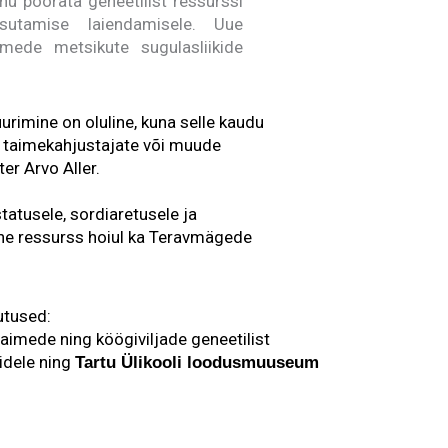
u pöörata geneetilist ressurssi
sutamise laiendamisele. Uue
mede metsikute sugulasliikide
urimine on oluline, kuna selle kaudu
i taimekahjustajate või muude
er Arvo Aller.
atusele, sordiaretusele ja
ine ressurss hoiul ka Teravmägede
utused:
intaimede ning köögiviljade geneetilist
ridele ning
Tartu Ülikooli loodusmuuseum