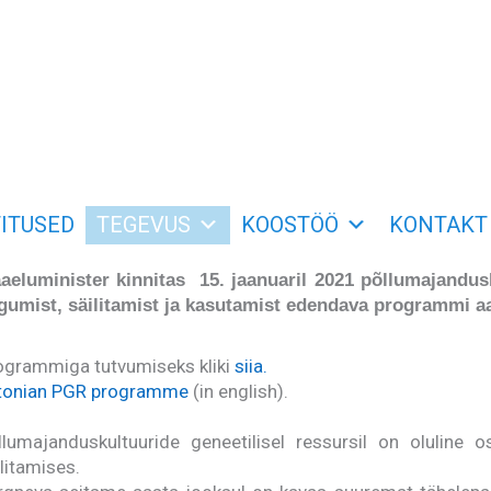
ITUSED
TEGEVUS
KOOSTÖÖ
KONTAKT
aeluminister kinnitas 15. jaanuaril 2021 põllumajandusk
gumist, säilitamist ja kasutamist edendava programmi a
ogrammiga tutvumiseks kliki
siia.
tonian PGR programme
(in english).
llumajanduskultuuride geneetilisel ressursil on oluline o
litamises.