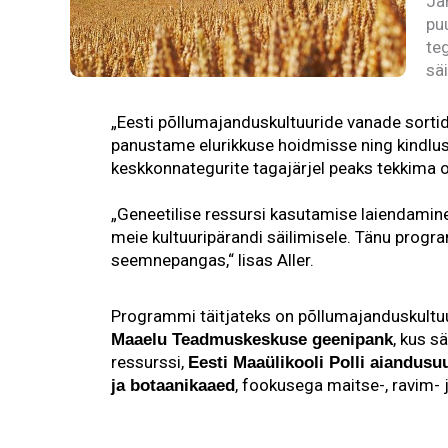
Jä
pu
te
säi
„Eesti põllumajanduskultuuride vanade sortide
panustame elurikkuse hoidmisse ning kindlu
keskkonnategurite tagajärjel peaks tekkima o
„Geneetilise ressursi kasutamise laiendamine
meie kultuuripärandi säilimisele. Tänu prog
seemnepangas,“ lisas Aller.
Programmi täitjateks on põllumajanduskultuu
, kus s
Maaelu Teadmuskeskuse geenipank
ressurssi,
Eesti Maaülikooli Polli aiandusu
, fookusega maitse-, ravim- j
ja botaanikaaed