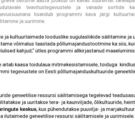
rgneva seitsme aasta jooksul on kavas suuremat tähelepan
udutavale teavitustegevustele ja vanade sortide ka
gevussuunana lisandub programmi kava järgi kultuurtai
litamine ja uurimine.
 ja kultuurtaimede looduslike sugulasliikide säilitamine ja u
stame võimalus taastada põllumajandustootmine ka siis, ku
lulised kahjud,“ ütles programmi allkirjastanud maaeluminist
 aitab kaasa toidulaua mitmekesistamisele, toiduga kindlust
rammi tegevustele on Eesti põllumajanduskultuuride geneetil
ride geneetilise ressursi säilitamisega tegelevad teadusas
äilitatakse ja uuritakse tera- ja kaunviljade, õlikultuuride, he
, kus pühendutakse puuvilja- ja marjakultuu
uringute keskus
a ilutaimede geneetilise ressursi säilitamisele ja uurimisele.