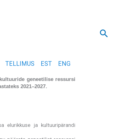
Search
TELLIMUS
EST
ENG
ultuuride geneetilise ressursi
astateks 2021–2027.
sa elurikkuse ja kultuuripärandi