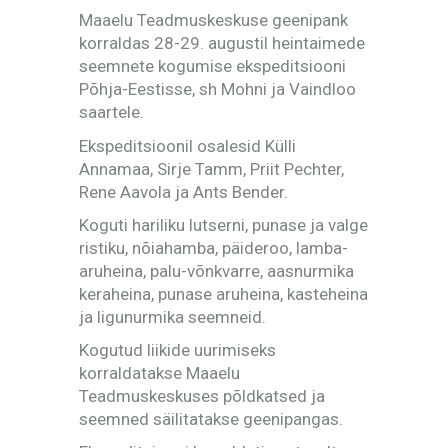
Maaelu Teadmuskeskuse geenipank
korraldas 28-29. augustil heintaimede
seemnete kogumise ekspeditsiooni
Põhja-Eestisse, sh
Mohni ja Vaindloo
saartele
.
Ekspeditsioonil osalesid Külli
Annamaa, Sirje Tamm, Priit Pechter,
Rene Aavola ja Ants Bender.
Koguti hariliku lutserni, punase ja valge
ristiku, nõiahamba, päideroo, lamba-
aruheina, palu-võnkvarre, aasnurmika
keraheina, punase aruheina, kasteheina
ja ligunurmika seemneid.
Kogutud liikide uurimiseks
korraldatakse Maaelu
Teadmuskeskuses põldkatsed ja
seemned säilitatakse geenipangas.